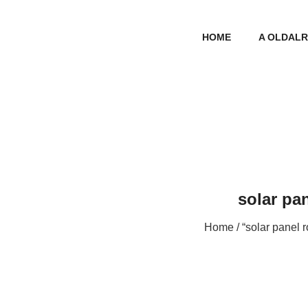
HOME
A OLDAL
solar pa
Home
/ “solar panel 