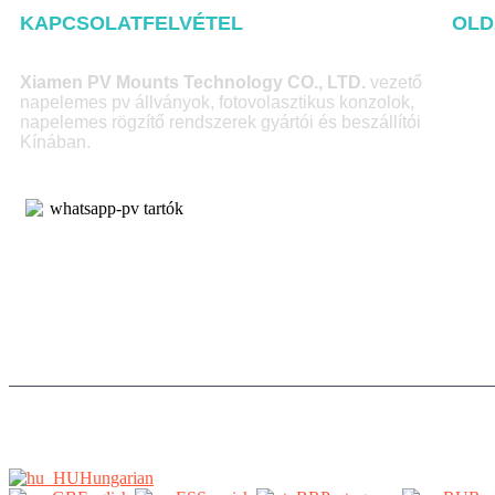
KAPCSOLATFELVÉTEL
OLD
Hom
Xiamen PV Mounts Technology CO., LTD.
vezető
napelemes pv állványok, fotovolasztikus konzolok,
A olda
napelemes rögzítő rendszerek gyártói és beszállítói
Kínában.
Term
Blog
Kapcs
Hungarian