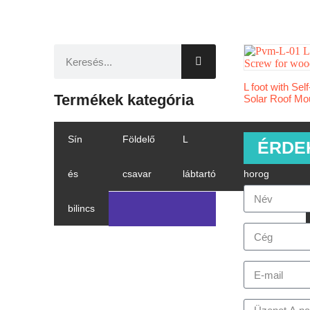
L foot with Sel
Termékek kategória
Solar Roof Mo
Sín
Földelő
L
Cseréptető
ÉRDE
és
csavar
lábtartó
horog
bilincs