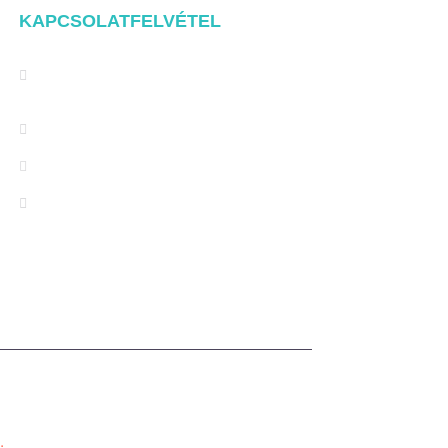
KAPCSOLATFELVÉTEL
Address: NO.2 XIYANYILI XINDIAN
TOWN XIANG'AN DISTRICT
XIAMEN, CHINA
(+86) 178 5013 2473
(+86) 178 5013 2473
info@pv-mounts.com