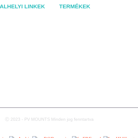
ALHELYI LINKEK
TERMÉKEK
e
Fém tető rendszer
lról
Tile Rool rendszer
ékek
Lapos tető rendszer
Földi szerelési rendszer
olat
Carport rögzítő rendszer
Balcony Mounting
Szerelési alkatrészek
Ⓒ 2023 - PV MOUNTS Minden jog fenntartva