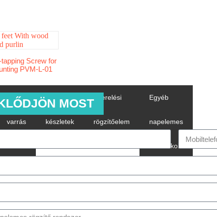
f-tapping Screw for
unting PVM-L-01
Álló
Földelő
Szerelési
Egyéb
KLŐDJÖN MOST
varrás
készletek
rögzítőelem
napelemes
bilincs
tartozékok