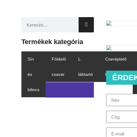
Termékek kategória
Sín
Földelő
L
Cseréptető
és
csavar
lábtartó
horog
ÉRDE
bilincs