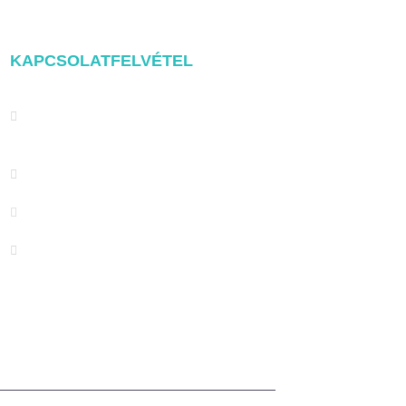
KAPCSOLATFELVÉTEL
Address: NO.2 XIYANYILI XINDIAN
TOWN XIANG'AN DISTRICT
XIAMEN, CHINA
(+86) 178 5013 2473
(+86) 178 5013 2473
info@pv-mounts.com