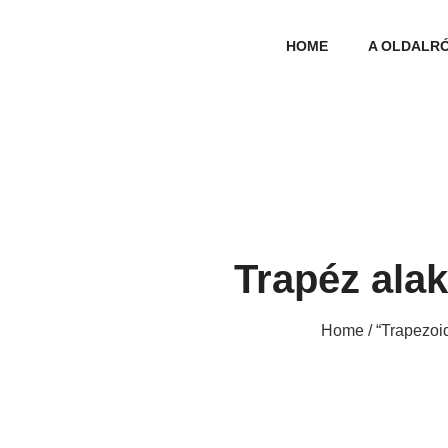
HOME
A OLDALR
Trapéz alak
Home
/ “Trapezoi