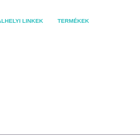
LHELYI LINKEK
TERMÉKEK
Fém tető rendszer
ról
Tile Rool rendszer
kek
Lapos tető rendszer
Földi szerelési rendszer
lat
Carport rögzítő rendszer
Balcony Mounting
Szerelési alkatrészek