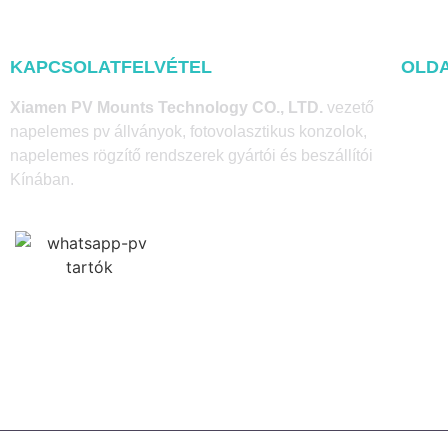
KAPCSOLATFELVÉTEL
OLDA
Home
Xiamen PV Mounts Technology CO., LTD.
vezető
napelemes pv állványok, fotovolasztikus konzolok,
A oldal
napelemes rögzítő rendszerek gyártói és beszállítói
Kínában.
Termé
Blog
Kapcso