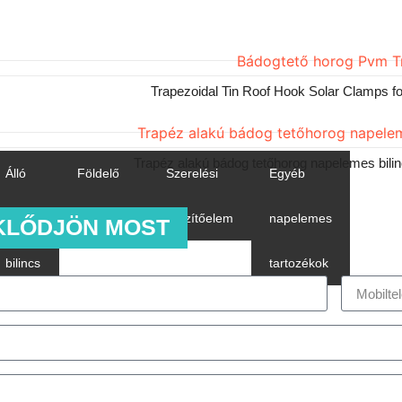
Trapezoidal Tin Roof Hook Solar Clamps 
Trapéz alakú bádog tetőhorog napelemes bi
Álló
Földelő
Szerelési
Egyéb
varrás
készletek
rögzítőelem
napelemes
KLŐDJÖN MOST
bilincs
tartozékok