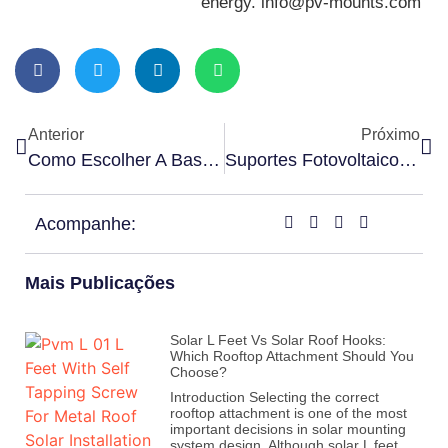
energy. info@pv-mounts.com
Anterior
Próximo
Como Escolher A Base Para O Sistema De Montagem No Solo？ Parafuso Ou Concreto？
Suportes Fotovoltaicos: Painéis Solares À Prova D'água Para Geração De Energia Sustentável
Acompanhe:
Mais Publicações
Solar L Feet Vs Solar Roof Hooks:
Which Rooftop Attachment Should You
Choose?
Introduction Selecting the correct
rooftop attachment is one of the most
important decisions in solar mounting
system design. Although solar L feet