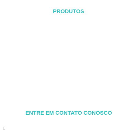
PRODUTOS
Sistema de telhado de metal
Sistema Tile Rool
Sistema de telhado plano
Sistema de montagem no solo
Sistema de montagem de garagem
Balcony Mounting
Componentes de montagem
ENTRE EM CONTATO CONOSCO
Address: NO.2 XIYANYILI XINDIAN TOWN XIANG'AN
DISTRICT XIAMEN, CHINA