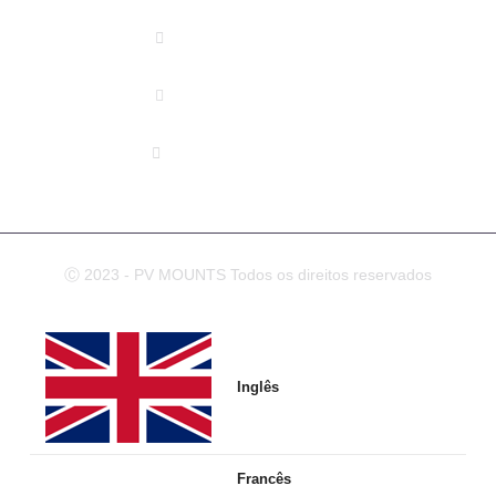
(+86) 178 5013 2473
(+86) 178 5013 2473
info@pv-mounts.com
Ⓒ 2023 - PV MOUNTS Todos os direitos reservados
Inglês
Francês