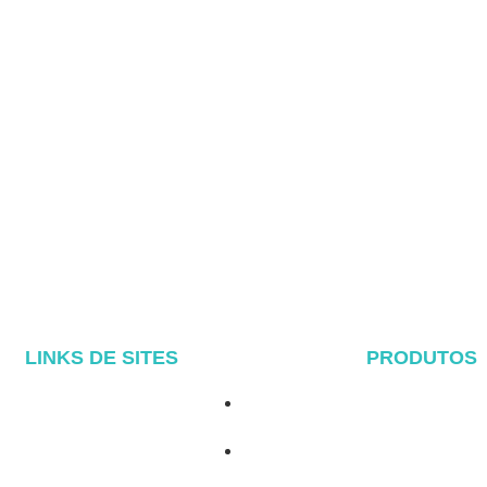
LINKS DE SITES
PRODUTOS
Lar
Sistema de telhado de metal
Sobre
Sistema de telhado de telhas