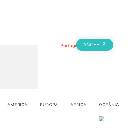
Projects – PT
ANCHETĂ
Português
首页
/
Home – PT
/ Projects – PT
AMÉRICA
EUROPA
ÁFRICA
OCEÂNIA