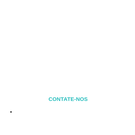
CONTATE-NOS
Endereço: TAIHE HONGMEN
XINDIAN TOWN XIANG'AN
DISTRICT XIAMEN, CHINA